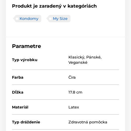
Produkt je zaradený v kategóriách
Kondomy
My Size
Parametre
Klasický
,
Pánské
,
Typ výrobku
Veganské
Farba
Čira
Dĺžka
17.8 cm
Materiál
Latex
Typ dráždenie
Zdravotná pomôcka