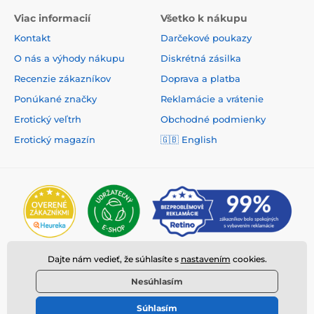
Viac informacií
Všetko k nákupu
Kontakt
Darčekové poukazy
O nás a výhody nákupu
Diskrétná zásilka
Recenzie zákazníkov
Doprava a platba
Ponúkané značky
Reklamácie a vrátenie
Erotický veľtrh
Obchodné podmienky
Erotický magazín
🇬🇧
English
Dajte nám vedieť, že súhlasíte s
nastavením
cookies.
Nesúhlasím
Súhlasím
© 2026 www.deeplove.sk ⦁ E-shop vytvorila
SIMPLIA.cz