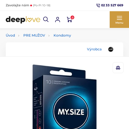
02 33 527 669
Zavolajte nám
(Po-Pi 10-18)
0
Menu
Úvod
PRE MUŽOV
Kondomy
Výrobca