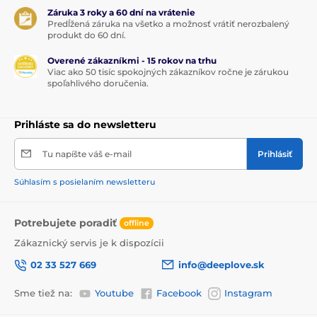
Záruka 3 roky a 60 dní na vrátenie
Predĺžená záruka na všetko a možnosť vrátiť nerozbalený
produkt do 60 dní.
Overené zákazníkmi - 15 rokov na trhu
Viac ako 50 tisíc spokojných zákazníkov ročne je zárukou
spoľahlivého doručenia.
Prihláste sa do newsletteru
Tu napíšte váš e-mail
Prihlásiť
Súhlasím s posielaním newsletteru
Potrebujete poradiť
offline
Zákaznický servis je k dispozícii
02 33 527 669
info@deeplove.sk
Sme tiež na:
Youtube
Facebook
Instagram