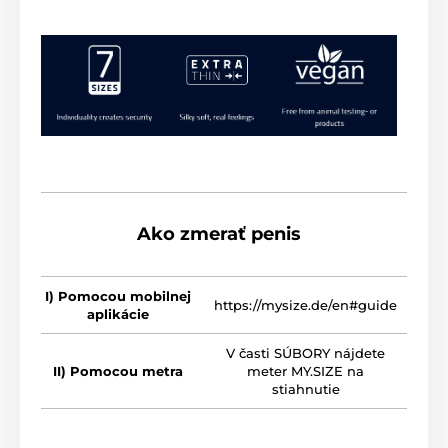
Ako zmerať penis
I) Pomocou mobilnej
https://mysize.de/en#guide
aplikácie
V časti SÚBORY nájdete
II) Pomocou metra
meter MY.SIZE na
stiahnutie