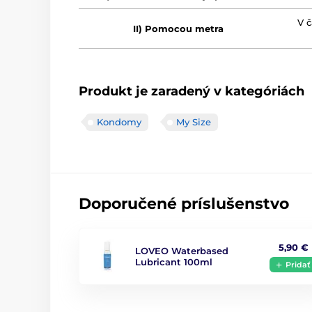
V 
II) Pomocou metra
Produkt je zaradený v kategóriách
Kondomy
My Size
Doporučené príslušenstvo
5,90 €
LOVEO Waterbased
Lubricant 100ml
Pridať