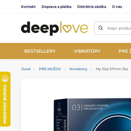
Kontakt
Doprava a platba
Distrétná zásilka
O nás
Napr. produk
BESTSELLERY
VIBRÁTORY
PRE 
Úvod
PRE MUŽOV
Kondomy
My Size 57mm 3ks