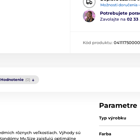
Možnosti doručenia ›
Potrebujete pora
Zavolajte na
02 33
Kód produktu:
04111750000
Hodnotenie
(0)
Parametre
Typ výrobku
edmich rôznych veľkostiach. Výhody sú
Farba
. Kondómy My.Size zaisťujú optimálne