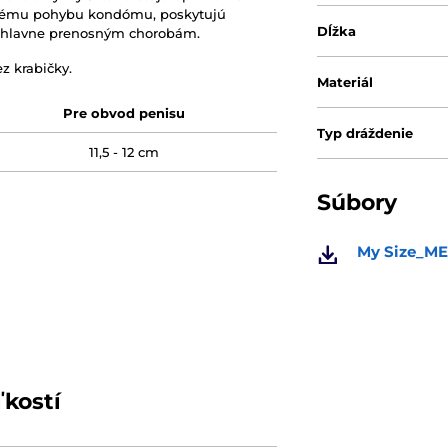
mnému pohybu kondómu, poskytujú
Dĺžka
pohlavne prenosným chorobám.
z krabičky.
Materiál
Pre obvod penisu
Typ dráždenie
11,5 - 12 cm
Súbory
My Size_ME
ľkostí