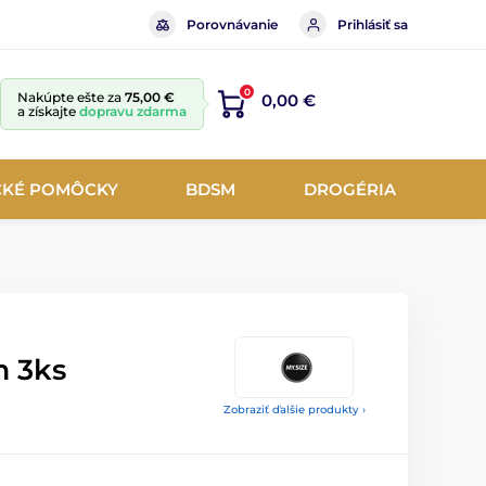
Porovnávanie
Prihlásiť sa
0
Nakúpte ešte za
75,00 €
0,00 €
a získajte
dopravu zdarma
CKÉ POMÔCKY
BDSM
DROGÉRIA
 3ks
Zobraziť ďalšie produkty ›