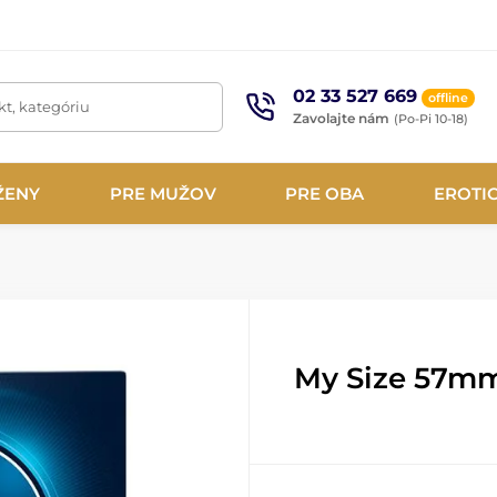
02 33 527 669
offline
t, kategóriu
Zavolajte nám
(Po-Pi 10-18)
ŽENY
PRE MUŽOV
PRE OBA
EROTI
My Size 57mm