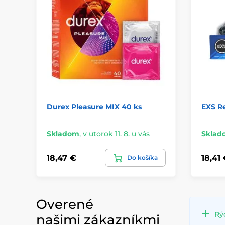
Durex Pleasure MIX 40 ks
EXS R
Skladom
,
v utorok 11. 8. u vás
Sklad
18,47 €
18,41
Do košíka
Overené
Rý
našimi zákazníkmi