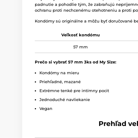
padnutie a pohodlie tým, že zabraňujú nepríje
ochranu proti nechcenému otehotneniu a proti 
Kondómy sú originálne a môžu byť doručované be
Veľkosť kondómu
57 mm
Prečo si vybrať 57 mm 3ks od My Size:
Kondómy na mieru
Priehľadné, mazané
Extrémne tenké pre intímny pocit
Jednoduché navliekanie
Vegan
Prehľad ve