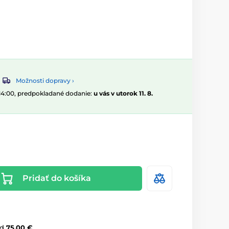
Možnosti dopravy ›
 14:00, predpokladané dodanie:
u vás v utorok 11. 8.
Pridať do košíka
d
75,00 €