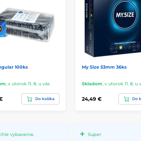
egular 100ks
My Size 53mm 36ks
om
,
v utorok 11. 8. u vás
Skladom
,
v utorok 11. 8. u 
 €
24,49 €
Do košíka
Do k
chle vybavenie.
Super