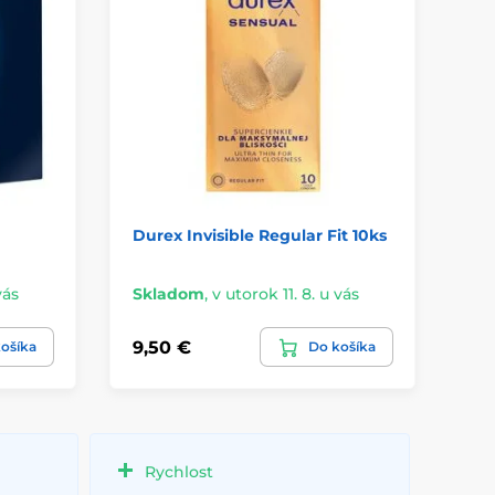
Durex Invisible Regular Fit 10ks
My
vás
Skladom
,
v utorok 11. 8. u vás
Sk
9,50 €
3,
ošíka
Do košíka
Rychlost