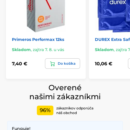
Primeros Performax 12ks
DUREX Extra Saf
Skladom
,
zajtra 7. 8. u vás
Skladom
,
zajtra 7
7,40 €
10,06 €
Do košíka
Overené
našimi zákazníkmi
zákazníkov odporúča
96%
náš obchod
Funguje!