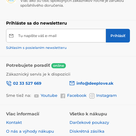
Viac ako 50 tisíc spokojných zákazníkov ročne je zárukou
spoľahlivého doručenia.
Prihláste sa do newsletteru
Tu napíšte váš e-mail
Prihlásiť
Súhlasím s posielaním newsletteru
Potrebujete poradiť
online
Zákaznický servis je k dispozícii
02 33 527 669
info@deeplove.sk
Sme tiež na:
Youtube
Facebook
Instagram
Viac informacií
Všetko k nákupu
Kontakt
Darčekové poukazy
O nás a výhody nákupu
Diskrétná zásilka