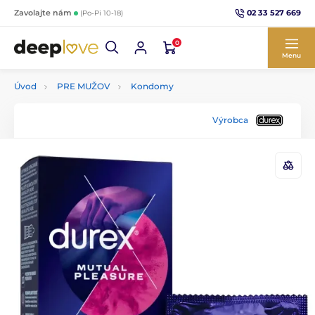
02 33 527 669
Zavolajte nám
(Po-Pi 10-18)
0
Menu
Úvod
PRE MUŽOV
Kondomy
Výrobca