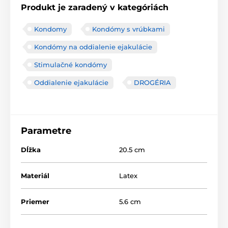
Produkt je zaradený v kategóriách
Kondomy
Kondómy s vrúbkami
Kondómy na oddialenie ejakulácie
Stimulačné kondómy
Oddialenie ejakulácie
DROGÉRIA
Parametre
Dĺžka
20.5 cm
Materiál
Latex
Priemer
5.6 cm