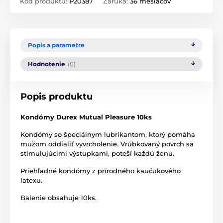
Kód produktu:
P20387
Záruka:
36 mesiacov
Popis a parametre
Hodnotenie
(0)
Popis produktu
Kondómy Durex Mutual Pleasure 10ks
Kondómy so špeciálnym lubrikantom, ktorý pomáha
mužom oddialiť vyvrcholenie. Vrúbkovaný povrch sa
stimulujúcimi výstupkami, poteší každú ženu.
Priehľadné kondómy z prírodného kaučukového
latexu.
Balenie obsahuje 10ks.