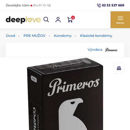
02 33 527 669
Zavolajte nám
(Po-Pi 10-18)
0
Menu
Úvod
PRE MUŽOV
Kondomy
Klasické kondómy
Výrobca