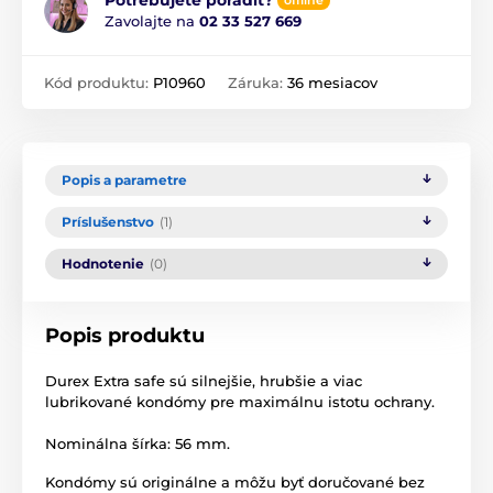
Potrebujete poradiť?
offline
Zavolajte na
02 33 527 669
Kód produktu:
P10960
Záruka:
36 mesiacov
Popis a parametre
Príslušenstvo
(1)
Hodnotenie
(0)
Popis produktu
Durex
Extra
safe
sú silnejšie
,
hrubšie
a
viac
lubrikované
kondómy
pre
maximálnu
istotu
ochrany
.
Nominálna
šírka
: 56 mm.
Kondómy sú originálne a môžu byť doručované bez