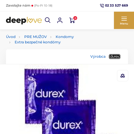
02 33 527 669
Zavolajte nám
(Po-Pi 10-18)
0
Menu
Úvod
PRE MUŽOV
Kondomy
Extra bezpečné kondómy
Výrobca