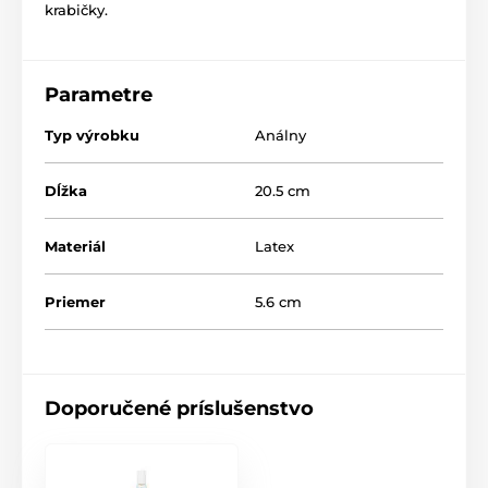
krabičky.
Parametre
Typ výrobku
Análny
Dĺžka
20.5 cm
Materiál
Latex
Priemer
5.6 cm
Doporučené príslušenstvo