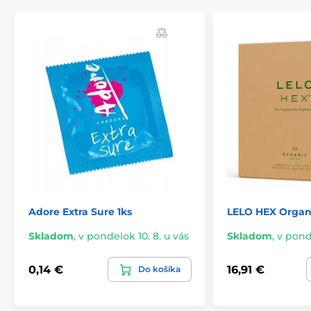
Adore Extra Sure 1ks
LELO HEX Organi
Skladom
,
v pondelok 10. 8. u vás
Skladom
,
v ponde
0,14 €
16,91 €
Do košíka