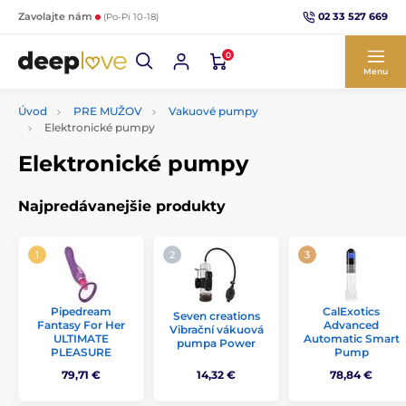
02 33 527 669
Zavolajte nám
(Po-Pi 10-18)
0
Menu
Úvod
PRE MUŽOV
Vakuové pumpy
Elektronické pumpy
Elektronické pumpy
Najpredávanejšie produkty
Pipedream
CalExotics
Seven creations
Fantasy For Her
Advanced
Vibrační vákuová
ULTIMATE
Automatic Smart
pumpa Power
PLEASURE
Pump
79,71 €
14,32 €
78,84 €