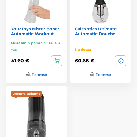
You2Toys Mister Boner
CalExotics Ultimate
Automatic Workout
Automatic Douche
Skladom
,
v pondelok 10. 8. u
vás
Na dotaz
41,60 €
60,68 €
Porovnať
Porovnať
Doprava zadarmo