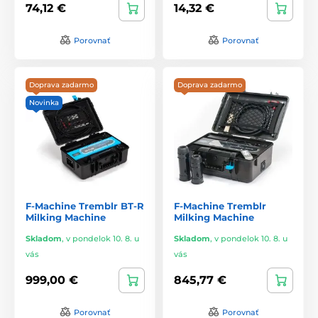
74,12 €
14,32 €
Porovnať
Porovnať
Doprava zadarmo
Doprava zadarmo
Novinka
F-Machine Tremblr BT-R
F-Machine Tremblr
Milking Machine
Milking Machine
Skladom
,
v pondelok 10. 8. u
Skladom
,
v pondelok 10. 8. u
vás
vás
999,00 €
845,77 €
Porovnať
Porovnať