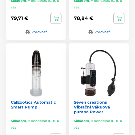
Skladom
,
v pondelok 10. 8. u
Skladom
,
v pondelok 10. 8. u
vás
vás
79,71 €
78,84 €
Porovnať
Porovnať
CalExotics Automatic
Seven creations
Smart Pump
Vibrační vákuová
pumpa Power
Skladom
,
v pondelok 10. 8. u
Skladom
,
v pondelok 10. 8. u
vás
vás