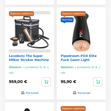
Doprava zadarmo
Doprava zadarmo
Novinka
Lovebotz The Super
Pipedream PDX Elite
Milker Stroker Machine
Fuck Gasm Light
Skladom
,
v pondelok 10. 8. u
Skladom
,
v pondelok 10. 8. u
vás
vás
959,00 €
95,90 €
Porovnať
Porovnať
Doprava zadarmo