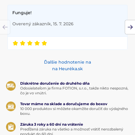
Funguje!
Overený zákazník, 15. 7. 2026
Ďalšie hodnotenie na
na Heuréka.sk
Diskrétne doručenie do druhého dňa
Odosielateľom je firma FOTION, s.r.o., takže nikto nespozná,
čo je vo vnútri.
Tovar máme na sklade a doručujeme do boxov
10 000 produktov si môžete okamžite doručiť do výdajného
boxu.
Záruka 3 roky a 60 dní na vrátenie
Predĺžená záruka na všetko a možnosť vrátiť nerozbalený
produkt do 60 dní.