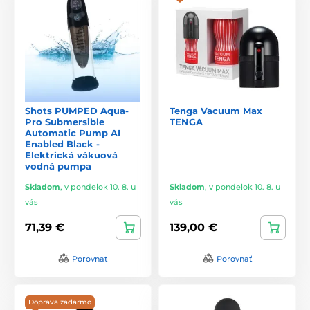
Shots PUMPED Aqua-
Tenga Vacuum Max
Pro Submersible
TENGA
Automatic Pump AI
Enabled Black -
Elektrická vákuová
vodná pumpa
Skladom
,
v pondelok 10. 8. u
Skladom
,
v pondelok 10. 8. u
vás
vás
71,39 €
139,00 €
Porovnať
Porovnať
Doprava zadarmo