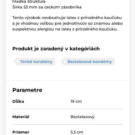
hladká štruktúra
Šírka 53 mm sa ceckom zásobníka
Tento výrobok neobsahuje latex z prírodného kaučuku
a je vhodnou voľbou pre jednotlivcov so známou alebo
suspektnou alergiou na latex z prírodného kaučuku.
Produkt je zaradený v kategóriách
Tenké kondómy
Bezlatexové kondómy
Parametre
Dĺžka
19 cm
Materiál
Bezlatexový
Priemer
5.3 cm