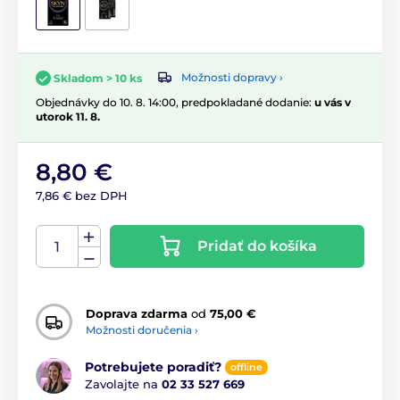
Možnosti dopravy ›
Skladom > 10 ks
Objednávky do 10. 8. 14:00, predpokladané dodanie:
u vás v
utorok 11. 8.
8,80 €
7,86 € bez DPH
Pridať do košíka
Doprava zdarma
od
75,00 €
Možnosti doručenia ›
Potrebujete poradiť?
offline
Zavolajte na
02 33 527 669