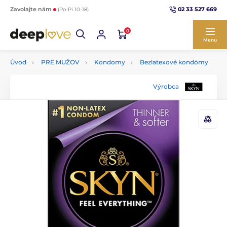
02 33 527 669
Zavolajte nám
(Po-Pi 10-18)
0
Menu
Úvod
PRE MUŽOV
Kondomy
Bezlatexové kondómy
Výrobca