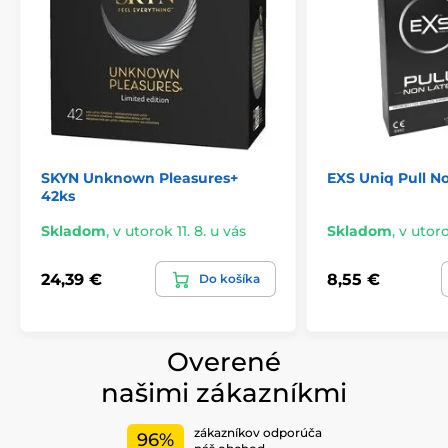
SKYN Unknown Pleasures+
EXS Uniq Pull No
42ks
Skladom
,
v utorok 11. 8. u vás
Skladom
,
v utoro
24,39 €
8,55 €
Do košíka
Overené
našimi zákazníkmi
zákazníkov odporúča
96%