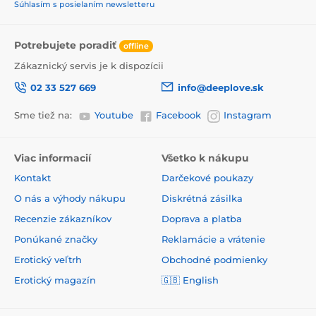
Súhlasím s posielaním newsletteru
Potrebujete poradiť
offline
Zákaznický servis je k dispozícii
02 33 527 669
info@deeplove.sk
Sme tiež na:
Youtube
Facebook
Instagram
Viac informacií
Všetko k nákupu
Kontakt
Darčekové poukazy
O nás a výhody nákupu
Diskrétná zásilka
Recenzie zákazníkov
Doprava a platba
Ponúkané značky
Reklamácie a vrátenie
Erotický veľtrh
Obchodné podmienky
Erotický magazín
🇬🇧
English