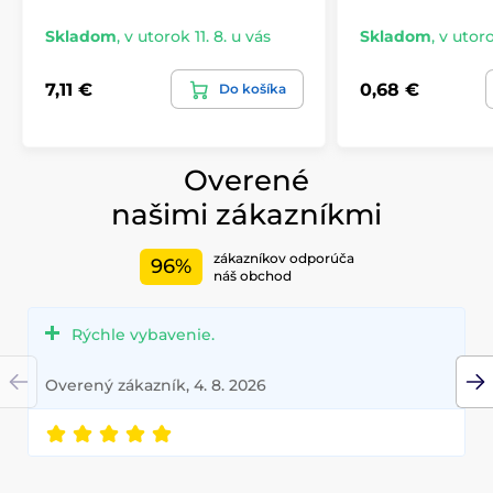
Skladom
,
v utorok 11. 8. u vás
Skladom
,
v utoro
7,11 €
0,68 €
Do košíka
Overené
našimi zákazníkmi
zákazníkov odporúča
96%
náš obchod
Rýchle vybavenie.
Overený zákazník, 4. 8. 2026