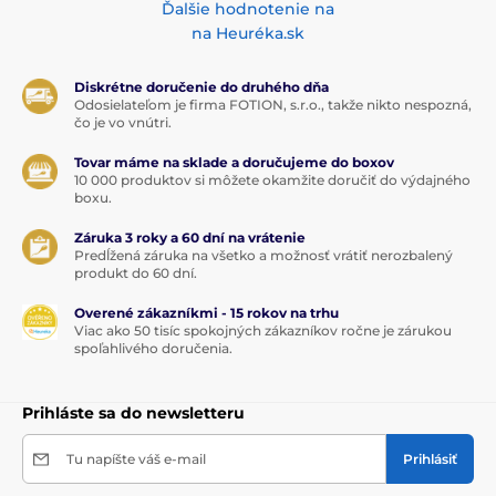
Ďalšie hodnotenie na
na Heuréka.sk
Diskrétne doručenie do druhého dňa
Odosielateľom je firma FOTION, s.r.o., takže nikto nespozná,
čo je vo vnútri.
Tovar máme na sklade a doručujeme do boxov
10 000 produktov si môžete okamžite doručiť do výdajného
boxu.
Záruka 3 roky a 60 dní na vrátenie
Predĺžená záruka na všetko a možnosť vrátiť nerozbalený
produkt do 60 dní.
Overené zákazníkmi - 15 rokov na trhu
Viac ako 50 tisíc spokojných zákazníkov ročne je zárukou
spoľahlivého doručenia.
Prihláste sa do newsletteru
Tu napíšte váš e-mail
Prihlásiť