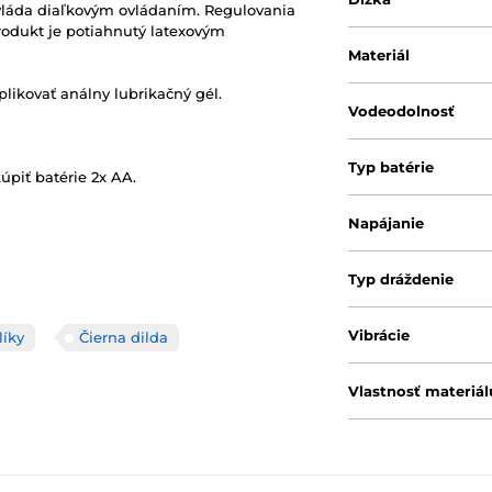
ovláda diaľkovým ovládaním. Regulovania
Produkt je potiahnutý latexovým
Materiál
likovať análny lubrikačný gél.
Vodeodolnosť
Typ batérie
úpiť batérie 2x AA.
Napájanie
Typ dráždenie
Vibrácie
líky
Čierna dilda
Vlastnosť materiál