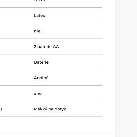
Latex
nie
2 baterie AA
Batérie
Análné
áno
u
Mäkký na dotyk