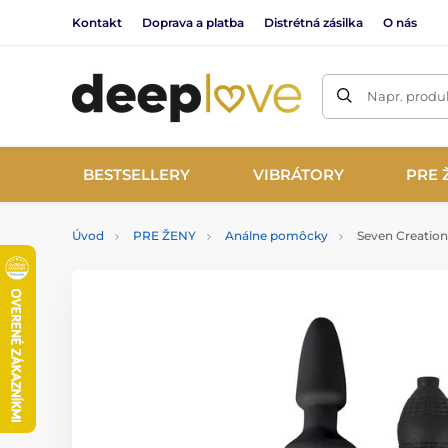
Kontakt
Doprava a platba
Distrétná zásilka
O nás
Napr. produk
BESTSELLERY
VIBRÁTORY
PRE 
Úvod
PRE ŽENY
Análne pomôcky
Seven Creations