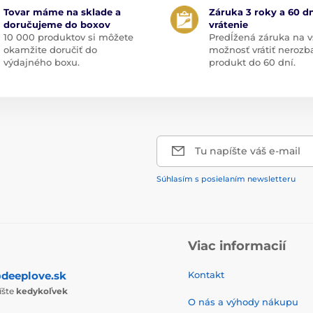
Tovar máme na sklade a
Záruka 3 roky a 60 dn
doručujeme do boxov
vrátenie
10 000 produktov si môžete
Predĺžená záruka na v
okamžite doručiť do
možnosť vrátiť nerozb
výdajného boxu.
produkt do 60 dní.
Tu napíšte váš e-mail
Súhlasím s posielaním newsletteru
Viac informacií
deeplove.sk
Kontakt
íšte
kedykoľvek
O nás a výhody nákupu