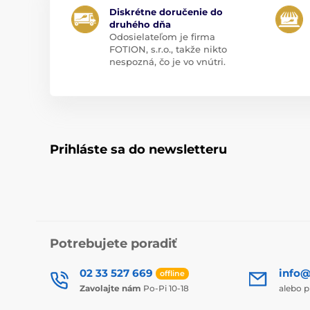
Diskrétne doručenie do
druhého dňa
Odosielateľom je firma
FOTION, s.r.o., takže nikto
nespozná, čo je vo vnútri.
Prihláste sa do newsletteru
Potrebujete poradiť
02 33 527 669
info@
offline
Zavolajte nám
Po-Pi 10-18
alebo p