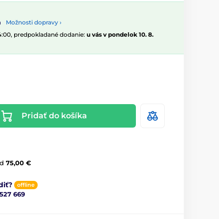
Možnosti dopravy ›
14:00, predpokladané dodanie:
u vás v pondelok 10. 8.
Pridať do košíka
d
75,00 €
diť?
offline
 527 669