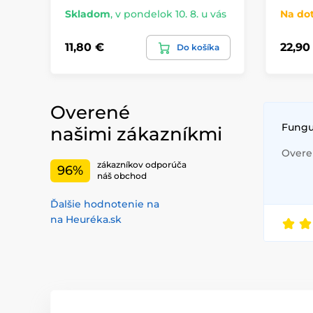
Skladom
,
v pondelok 10. 8. u vás
Na do
11,80 €
22,90
Do košíka
Overené
Fungu
našimi zákazníkmi
Overen
zákazníkov odporúča
96%
náš obchod
Ďalšie hodnotenie na
na Heuréka.sk