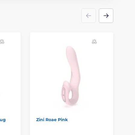
lug
Zini Roae Pink
Cl
En