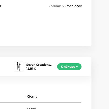
0
Záruka:
36 mesiacov
Seven Creations…
K nákupu
12,15 €
Čierna
12 cm