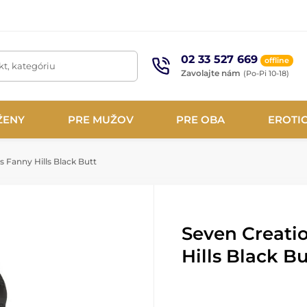
02 33 527 669
offline
t, kategóriu
Zavolajte nám
(Po-Pi 10-18)
ŽENY
PRE MUŽOV
PRE OBA
EROTI
 Fanny Hills Black Butt
Seven Creati
Hills Black Bu