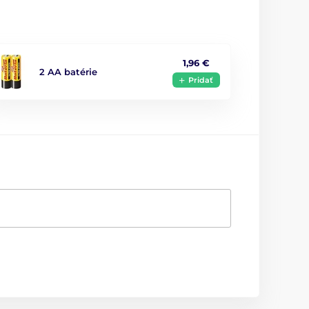
1,96 €
2 AA batérie
Pridať