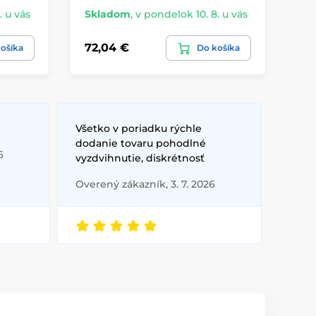
. u vás
Skladom
,
v pondelok 10. 8. u vás
Na
72,04 €
26
ošíka
Do košíka
Všetko v poriadku rýchle
dodanie tovaru pohodlné
6
vyzdvihnutie, diskrétnosť
Overený zákazník, 3. 7. 2026