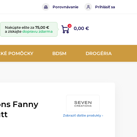
Porovnávanie
Prihlásiť sa
0
Nakúpte ešte za
75,00 €
0,00 €
a získajte
dopravu zdarma
CKÉ POMÔCKY
BDSM
DROGÉRIA
ons Fanny
tt
Zobraziť ďalšie produkty ›