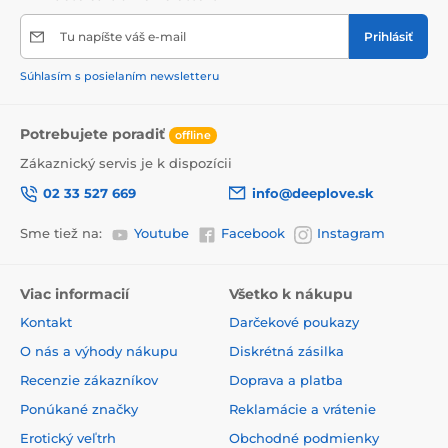
Tu napíšte váš e-mail
Prihlásiť
Súhlasím s posielaním newsletteru
Potrebujete poradiť
offline
Zákaznický servis je k dispozícii
02 33 527 669
info@deeplove.sk
Sme tiež na:
Youtube
Facebook
Instagram
Viac informacií
Všetko k nákupu
Kontakt
Darčekové poukazy
O nás a výhody nákupu
Diskrétná zásilka
Recenzie zákazníkov
Doprava a platba
Ponúkané značky
Reklamácie a vrátenie
Erotický veľtrh
Obchodné podmienky