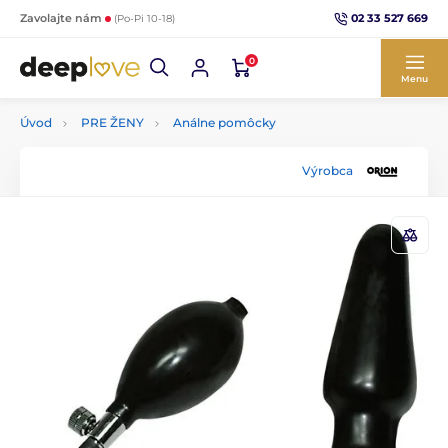
02 33 527 669
Zavolajte nám
(Po-Pi 10-18)
0
Menu
Úvod
PRE ŽENY
Análne pomôcky
Výrobca