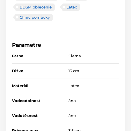
BDSM oblečenie
Latex
Clinic pomůcky
Parametre
Farba
Čierna
Dĺžka
13 cm
Materiál
Latex
Vodeodolnosť
áno
Vodotěsnost
áno
Priemer max.
3.5 cm