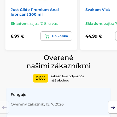
Just Glide Premium Anal
Svakom Vick
lubricant 200 ml
Skladom
,
zajtra 7. 8. u vás
Skladom
,
zajtra 7
6,97 €
44,99 €
Do košíka
Overené
našimi zákazníkmi
zákazníkov odporúča
96%
náš obchod
Funguje!
Overený zákazník, 15. 7. 2026