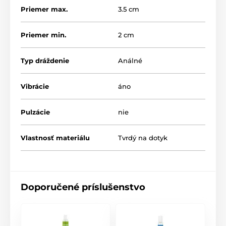
Priemer max.
3.5 cm
Priemer min.
2 cm
Typ dráždenie
Análné
Vibrácie
áno
Pulzácie
nie
Vlastnosť materiálu
Tvrdý na dotyk
Doporučené príslušenstvo