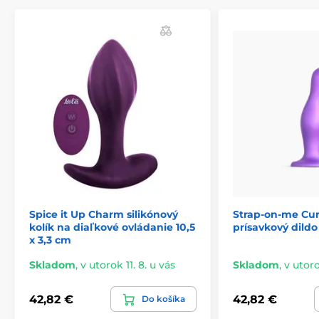
Spice it Up Charm silikónový
Strap-on-me Curv
kolík na diaľkové ovládanie 10,5
prísavkový dildo
x 3,3 cm
Skladom
,
v utorok 11. 8. u vás
Skladom
,
v utoro
42,82 €
42,82 €
Do košíka