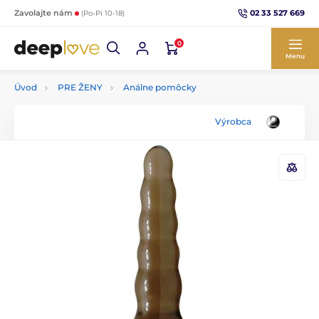
02 33 527 669
Zavolajte nám
(Po-Pi 10-18)
0
Menu
Úvod
PRE ŽENY
Análne pomôcky
Výrobca