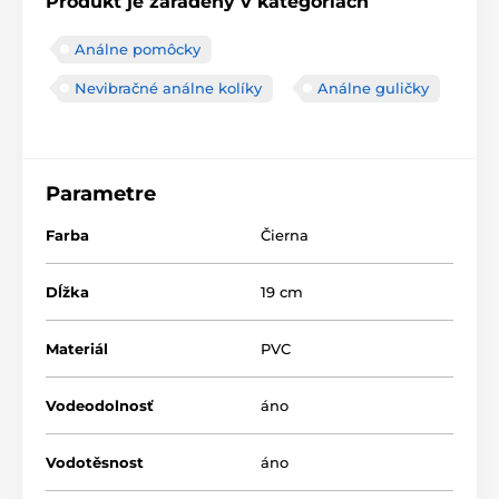
Produkt je zaradený v kategóriách
Análne pomôcky
Nevibračné análne kolíky
Análne guličky
Parametre
Farba
Čierna
Dĺžka
19 cm
Materiál
PVC
Vodeodolnosť
áno
Vodotěsnost
áno