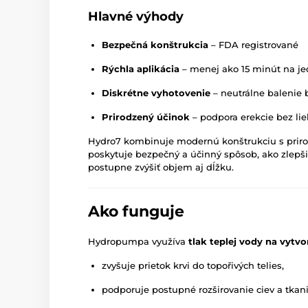
Hlavné výhody
Bezpečná konštrukcia
– FDA registrované
Rýchla aplikácia
– menej ako 15 minút na je
Diskrétne vyhotovenie
– neutrálne balenie
Prirodzený účinok
– podpora erekcie bez li
Hydro7 kombinuje modernú konštrukciu s pri
poskytuje bezpečný a účinný spôsob, ako zlepši
postupne zvýšiť objem aj dĺžku.
Ako funguje
Hydropumpa využíva
tlak teplej vody na vytv
zvyšuje prietok krvi do topořivých telies,
podporuje postupné rozširovanie ciev a tkani