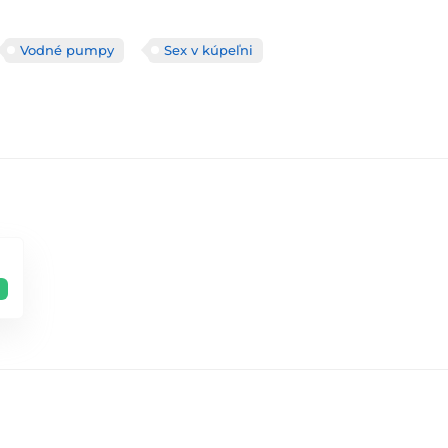
Vodné pumpy
Sex v kúpeľni