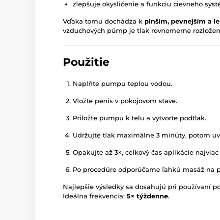
zlepšuje okysličenie a funkciu cievneho sys
Vďaka tomu dochádza k
plnším, pevnejším a l
vzduchových púmp je tlak rovnomerne rozložený
Použitie
Naplňte pumpu teplou vodou.
Vložte penis v pokojovom stave.
Priložte pumpu k telu a vytvorte podtlak.
Udržujte tlak maximálne 3 minúty, potom uvo
Opakujte až 3×, celkový čas aplikácie najvia
Po procedúre odporúčame ľahkú masáž na p
Najlepšie výsledky sa dosahujú pri používaní p
Ideálna frekvencia:
5× týždenne
.