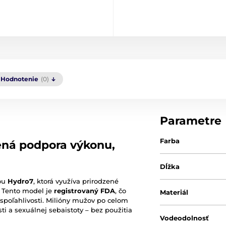
Hodnotenie
(0)
Parametre
Farba
ená podpora výkonu,
Dĺžka
pou
Hydro7
, ktorá využíva prirodzené
 Tento model je
registrovaný FDA
, čo
Materiál
 spoľahlivosti. Milióny mužov po celom
ti a sexuálnej sebaistoty – bez použitia
Vodeodolnosť