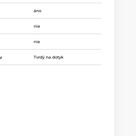
áno
nie
nie
u
Tvrdý na dotyk