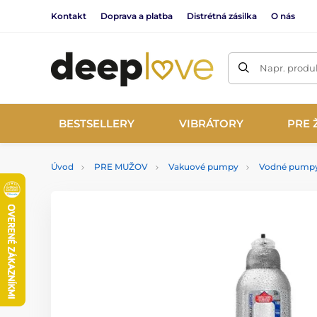
Kontakt
Doprava a platba
Distrétná zásilka
O nás
Napr. produk
BESTSELLERY
VIBRÁTORY
PRE 
Úvod
PRE MUŽOV
Vakuové pumpy
Vodné pump