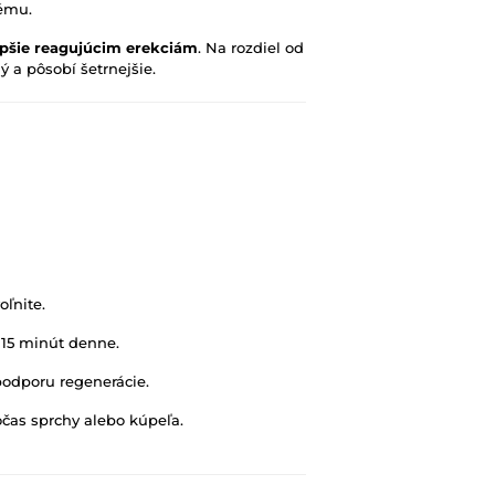
tému.
epšie reagujúcim erekciám
. Na rozdiel od
 a pôsobí šetrnejšie.
ľnite.
c 15 minút denne.
odporu regenerácie.
očas sprchy alebo kúpeľa.