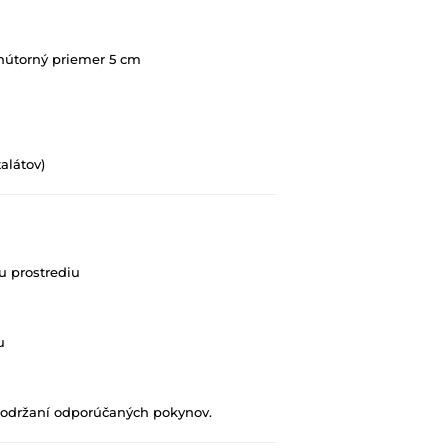
nútorný priemer 5 cm
alátov)
 prostrediu
u
 dodržaní odporúčaných pokynov.