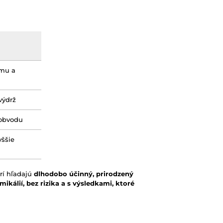
emu a
výdrž
 obvodu
yššie
rí hľadajú
dlhodobo účinný, prirodzený
álií, bez rizika a s výsledkami, ktoré