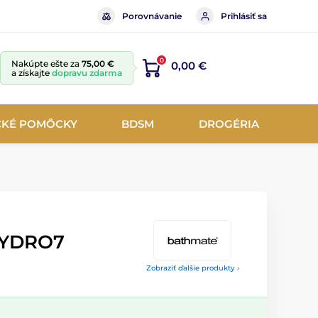
Porovnávanie
Prihlásiť sa
0
Nakúpte ešte za
75,00 €
0,00 €
a získajte
dopravu zdarma
CKÉ POMÔCKY
BDSM
DROGÉRIA
YDRO7
Zobraziť ďalšie produkty ›