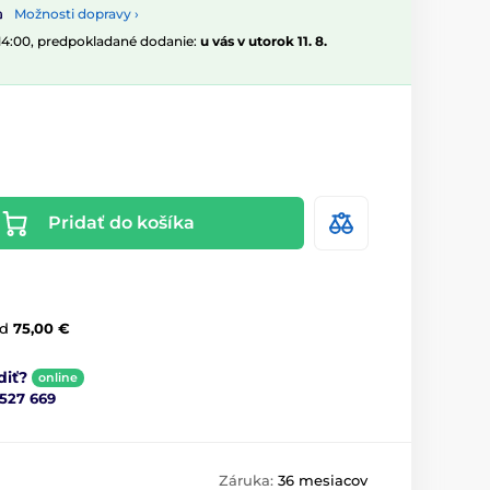
Možnosti dopravy ›
 14:00, predpokladané dodanie:
u vás v utorok 11. 8.
Pridať do košíka
d
75,00 €
diť?
online
 527 669
Záruka:
36 mesiacov