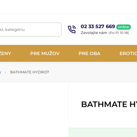
02 33 527 669
online
t, kategóriu
Zavolajte nám
(Po-Pi 10-18)
ŽENY
PRE MUŽOV
PRE OBA
EROTI
y
BATHMATE HYDRO7
BATHMATE H