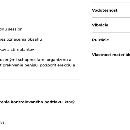
Vodotěsnost
Vibrácie
dnu session
 bez označenia obsahu
Pulzácie
ekov a stimulantov
Vlastnosť materiál
rodzenými schopnosťami organizmu a
ť prekrvenie penisu, podporiť erekciu a
orenie kontrolovaného podtlaku
, ktorý:
va,