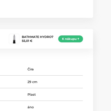
BATHMATE HYDRO7
K nákupu
55,01 €
Čira
29 cm
Plast
áno