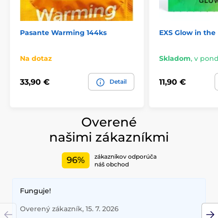
Pasante Warming 144ks
EXS Glow in the
Na dotaz
Skladom
,
v ponde
33,90 €
11,90 €
Detail
Overené
našimi zákazníkmi
zákazníkov odporúča
96%
náš obchod
Funguje!
Overený zákazník, 15. 7. 2026