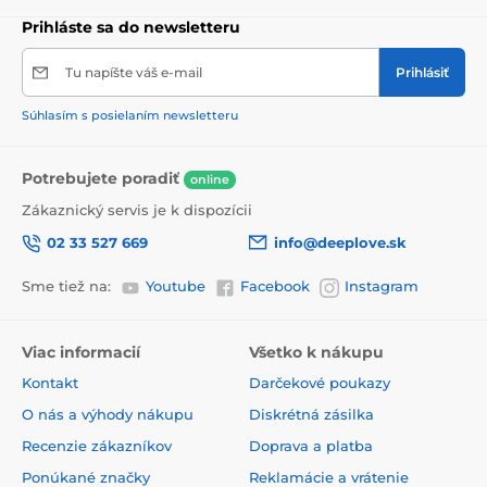
Prihláste sa do newsletteru
Tu napíšte váš e-mail
Prihlásiť
Súhlasím s posielaním newsletteru
Potrebujete poradiť
online
Zákaznický servis je k dispozícii
02 33 527 669
info@deeplove.sk
Sme tiež na:
Youtube
Facebook
Instagram
Viac informacií
Všetko k nákupu
Kontakt
Darčekové poukazy
O nás a výhody nákupu
Diskrétná zásilka
Recenzie zákazníkov
Doprava a platba
Ponúkané značky
Reklamácie a vrátenie