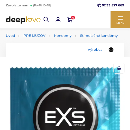
02 33 527 669
Zavolajte nám
(Po-Pi 10-18)
0
Menu
Úvod
PRE MUŽOV
Kondomy
Stimulačné kondómy
Výrobca