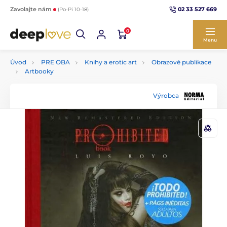
02 33 527 669
Zavolajte nám
(Po-Pi 10-18)
0
Menu
Úvod
PRE OBA
Knihy a erotic art
Obrazové publikace
Artbooky
Výrobca