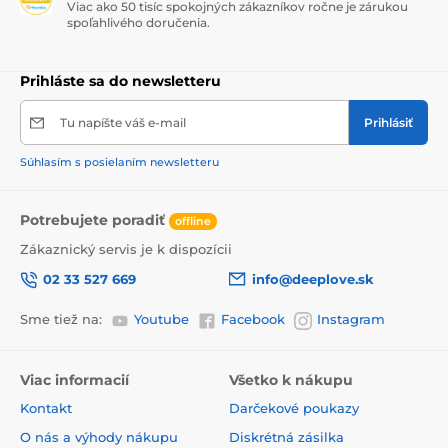
Viac ako 50 tisíc spokojných zákazníkov ročne je zárukou
spoľahlivého doručenia.
Prihláste sa do newsletteru
Tu napíšte váš e-mail
Prihlásiť
Súhlasím s posielaním newsletteru
Potrebujete poradiť
offline
Zákaznický servis je k dispozícii
02 33 527 669
info@deeplove.sk
Sme tiež na:
Youtube
Facebook
Instagram
Viac informacií
Všetko k nákupu
Kontakt
Darčekové poukazy
O nás a výhody nákupu
Diskrétná zásilka