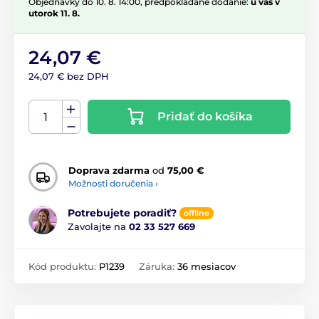
Objednávky do 10. 8. 14:00, predpokladané dodanie:
u vás v
utorok 11. 8.
24,07 €
24,07 € bez DPH
Pridať do košíka
Doprava zdarma
od
75,00 €
Možnosti doručenia ›
Potrebujete poradiť?
offline
Zavolajte na
02 33 527 669
Kód produktu:
P1239
Záruka:
36 mesiacov