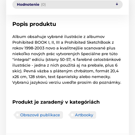
Hodnotenie
(0)
Popis produktu
Album obsahuje vybrané ilustrácie z albumov
Prohibited BOOK I, II, III a Prohibited SketchBook z
rokov 1998-2003 novo a kvalitnejšie scanované plus
niekoľko nových prác vytvorených špeciálne pre túto
"integral" edíciu (strany 50-57, 4 farebné celostránkové
ilustrácie - jedna z nich použitá aj na prebale, plus 6
skíc). Pevná väzba s pláteným chrbátom, formát 20,4
x26 cm, 128 strán, text španielsky alebo nemecky.
Vybranú jazykovú verziu uveďte prosím do poznámky.
Produkt je zaradený v kategóriách
Obrazové publikace
Artbooky