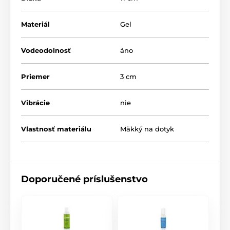
Materiál
Gel
Vodeodolnosť
áno
Priemer
3 cm
Vibrácie
nie
Vlastnosť materiálu
Mäkký na dotyk
Doporučené príslušenstvo