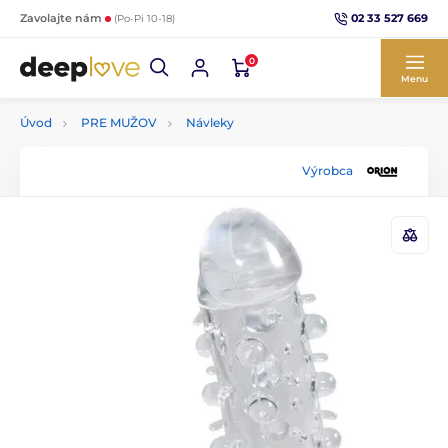
02 33 527 669
Zavolajte nám
(Po-Pi 10-18)
0
Menu
Úvod
PRE MUŽOV
Návleky
Výrobca