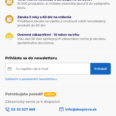
10 000 produktov si môžete okamžite doručiť do výdajného
boxu.
Záruka 3 roky a 60 dní na vrátenie
Predĺžená záruka na všetko a možnosť vrátiť nerozbalený
produkt do 60 dní.
Overené zákazníkmi - 15 rokov na trhu
Viac ako 50 tisíc spokojných zákazníkov ročne je zárukou
spoľahlivého doručenia.
Prihláste sa do newsletteru
Tu napíšte váš e-mail
Prihlásiť
Súhlasím s posielaním newsletteru
Potrebujete poradiť
offline
Zákaznický servis je k dispozícii
02 33 527 669
info@deeplove.sk