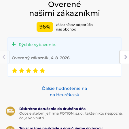
Overené
našimi zákazníkmi
zákazníkov odporúča
96%
náš obchod
Rýchle vybavenie.
Overený zákazník, 4. 8. 2026
Ďalšie hodnotenie na
na Heuréka.sk
Diskrétne doručenie do druhého dňa
Odosielateľom je firma FOTION, s.r.o., takže nikto nespozná,
čo je vo vnútri.
Tovar máme na sklade a doručujeme do boxov