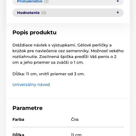
Príslušenstvo
(2)
Hodnotenie
(0)
Popis produktu
Dráždiace návlek s výstupkami. Gélové perličky a
krúžok pre navlečenie cez semenníky. Možnosť vekého
roztiahnutie. Zosilnená špička predĺži Váš penis o 2
cm a jeho priemer sa zväčší o 1 cm.
Dĺžka: 11 cm, vnitří priemer od 3 cm.
Univerzálny návod
Parametre
Farba
Čira
Dĺžka
11 cm