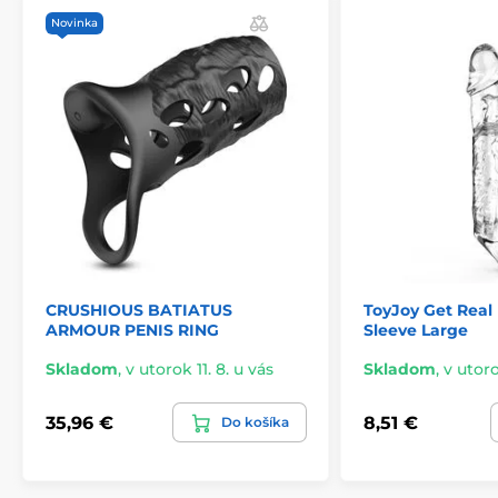
Novinka
CRUSHIOUS BATIATUS
ToyJoy Get Real
ARMOUR PENIS RING
Sleeve Large
Skladom
,
v utorok 11. 8. u vás
Skladom
,
v utoro
35,96 €
8,51 €
Do košíka