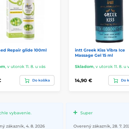
ed Repair glide 100ml
intt Greek Kiss Vibra Ice
Massage Gel 15 ml
om
,
v utorok 11. 8. u vás
Skladom
,
v utorok 11. 8. u 
€
14,90 €
Do košíka
Do k
chle vybavenie.
Super
ý zákazník, 4. 8. 2026
Overený zákazník, 28. 7. 20