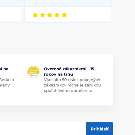
í na
Overené zákazníkmi - 15
rokov na trhu
šetko a
Viac ako 50 tisíc spokojných
alený
zákazníkov ročne je zárukou
spoľahlivého doručenia.
Prihlásiť