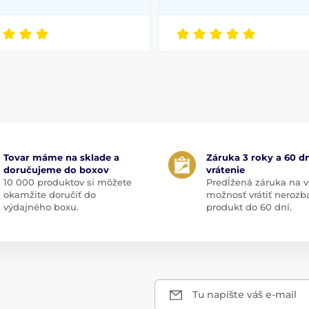
Tovar máme na sklade a
Záruka 3 roky a 60 dn
doručujeme do boxov
vrátenie
10 000 produktov si môžete
Predĺžená záruka na v
okamžite doručiť do
možnosť vrátiť nerozb
výdajného boxu.
produkt do 60 dní.
Tu napíšte váš e-mail