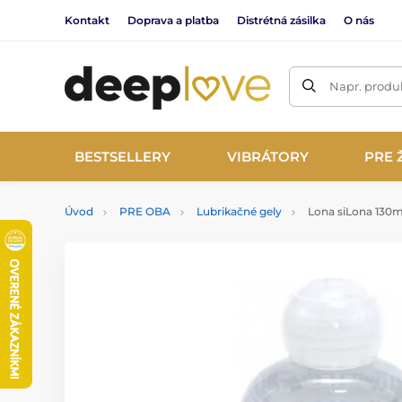
Kontakt
Doprava a platba
Distrétná zásilka
O nás
Napr. produk
BESTSELLERY
VIBRÁTORY
PRE 
Úvod
PRE OBA
Lubrikačné gely
Lona siLona 130m