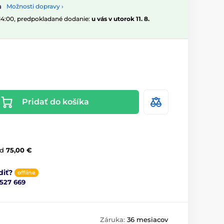
Možnosti dopravy ›
 14:00, predpokladané dodanie:
u vás v utorok 11. 8.
Pridať do košíka
d
75,00 €
diť?
offline
 527 669
Záruka:
36 mesiacov