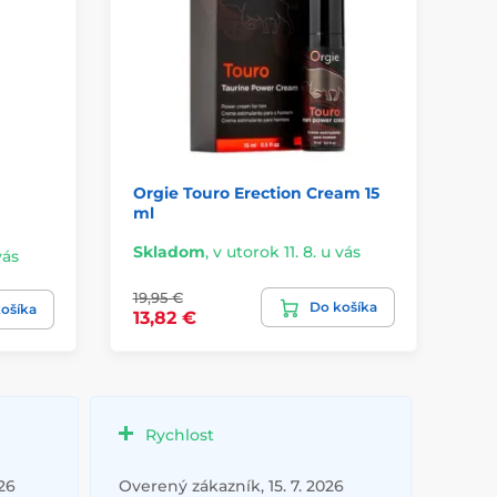
Orgie Touro Erection Cream 15
Lo
ml
st
Skladom
,
v utorok 11. 8. u vás
vás
Sk
19,95 €
Do košíka
22
ošíka
13,82 €
Rychlost
26
Overený zákazník, 15. 7. 2026