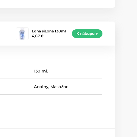
Lona siLona 130ml
K nákupu
4,67 €
130 ml.
Análny
,
Masážne