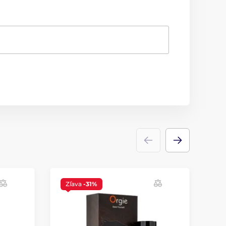
Zľava
-31%