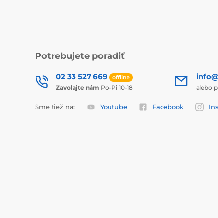
Potrebujete poradiť
02 33 527 669
info@
offline
Zavolajte nám
Po-Pi 10-18
alebo p
Sme tiež na:
Youtube
Facebook
In