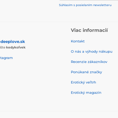
Súhlasím s posielaním newsletteru
Viac informacií
deeplove.sk
Kontakt
íšte
kedykoľvek
O nás a výhody nákupu
stagram
Recenzie zákazníkov
Ponúkané značky
Erotický veľtrh
Erotický magazín