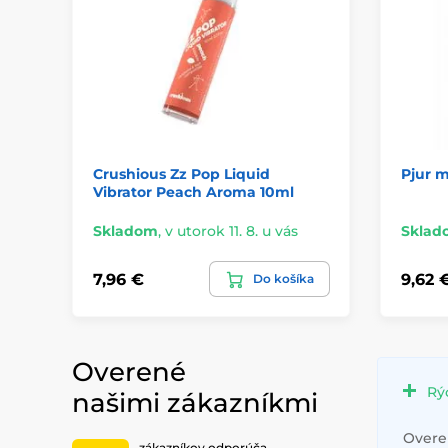
Crushious Zz Pop Liquid
Pjur m
Vibrator Peach Aroma 10ml
Skladom
,
v utorok 11. 8. u vás
Sklad
7,96 €
9,62 
Do košíka
Overené
Rý
našimi zákazníkmi
Overen
zákazníkov odporúča