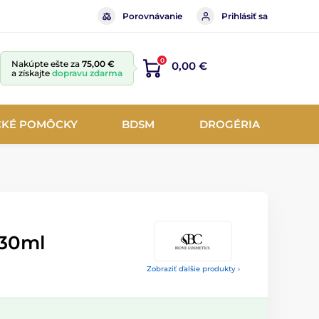
Porovnávanie
Prihlásiť sa
0
Nakúpte ešte za
75,00 €
0,00 €
a získajte
dopravu zdarma
CKÉ POMÔCKY
BDSM
DROGÉRIA
130ml
Zobraziť ďalšie produkty ›