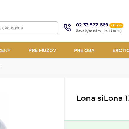
02 33 527 669
offline
t, kategóriu
Zavolajte nám
(Po-Pi 10-18)
ŽENY
PRE MUŽOV
PRE OBA
EROTI
l
Lona siLona 