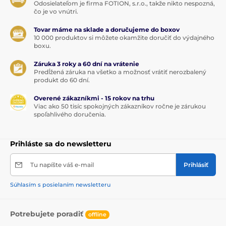
Odosielateľom je firma FOTION, s.r.o., takže nikto nespozná,
čo je vo vnútri.
Tovar máme na sklade a doručujeme do boxov
10 000 produktov si môžete okamžite doručiť do výdajného
boxu.
Záruka 3 roky a 60 dní na vrátenie
Predĺžená záruka na všetko a možnosť vrátiť nerozbalený
produkt do 60 dní.
Overené zákazníkmi - 15 rokov na trhu
Viac ako 50 tisíc spokojných zákazníkov ročne je zárukou
spoľahlivého doručenia.
Prihláste sa do newsletteru
Tu napíšte váš e-mail
Prihlásiť
Súhlasím s posielaním newsletteru
Potrebujete poradiť
offline