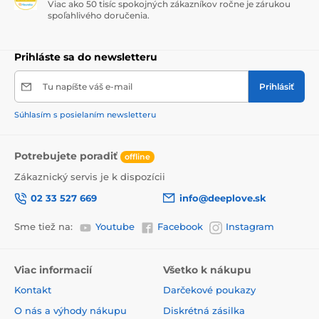
Viac ako 50 tisíc spokojných zákazníkov ročne je zárukou
spoľahlivého doručenia.
Prihláste sa do newsletteru
Tu napíšte váš e-mail
Prihlásiť
Súhlasím s posielaním newsletteru
Potrebujete poradiť
offline
Zákaznický servis je k dispozícii
02 33 527 669
info@deeplove.sk
Sme tiež na:
Youtube
Facebook
Instagram
Viac informacií
Všetko k nákupu
Kontakt
Darčekové poukazy
O nás a výhody nákupu
Diskrétná zásilka