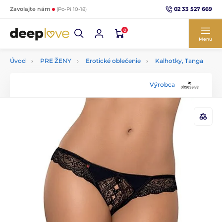
02 33 527 669
Zavolajte nám
(Po-Pi 10-18)
0
Menu
Úvod
PRE ŽENY
Erotické oblečenie
Kalhotky, Tanga
Výrobca