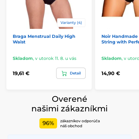
Varianty (4)
Braga Menstrual Daily High
Noir Handmade 
Waist
String with Perf
Skladom
,
v utorok 11. 8. u vás
Skladom
,
v utoro
19,61 €
14,90 €
Detail
Overené
našimi zákazníkmi
zákazníkov odporúča
96%
náš obchod