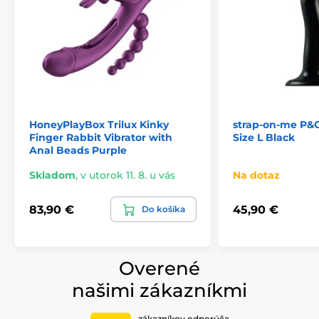
HoneyPlayBox Trilux Kinky
strap-on-me P&G
Finger Rabbit Vibrator with
Size L Black
Anal Beads Purple
Skladom
,
v utorok 11. 8. u vás
Na dotaz
83,90 €
45,90 €
Do košíka
Overené
našimi zákazníkmi
zákazníkov odporúča