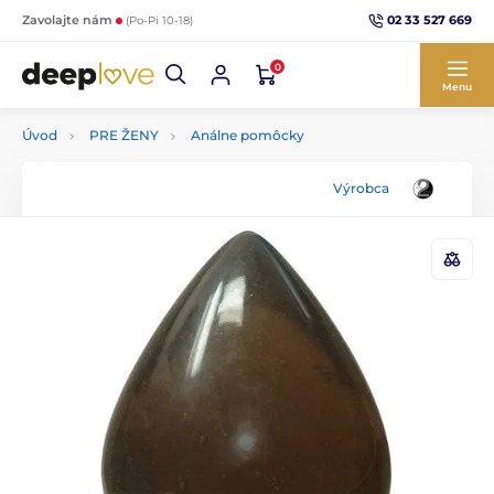
02 33 527 669
Zavolajte nám
(Po-Pi 10-18)
0
Menu
Úvod
PRE ŽENY
Análne pomôcky
Výrobca