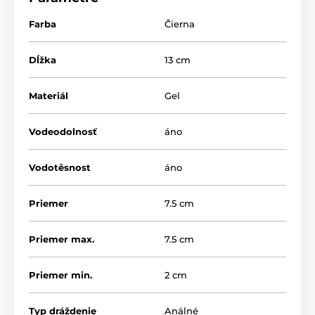
Farba
Čierna
Dĺžka
13 cm
Materiál
Gel
Vodeodolnosť
áno
Vodotěsnost
áno
Priemer
7.5 cm
Priemer max.
7.5 cm
Priemer min.
2 cm
Typ dráždenie
Análné