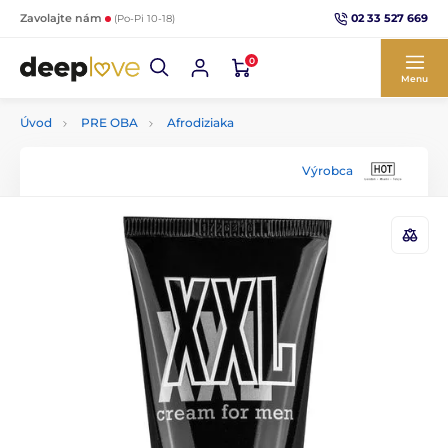
02 33 527 669
Zavolajte nám
(Po-Pi 10-18)
0
Menu
Úvod
PRE OBA
Afrodiziaka
Výrobca