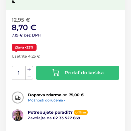
8.
12,95 €
8,70 €
7,19 € bez DPH
Zľava
-33%
Ušetríte 4,25 €
Pridať do košíka
Doprava zdarma
od
75,00 €
Možnosti doručenia ›
Potrebujete poradiť?
offline
Zavolajte na
02 33 527 669