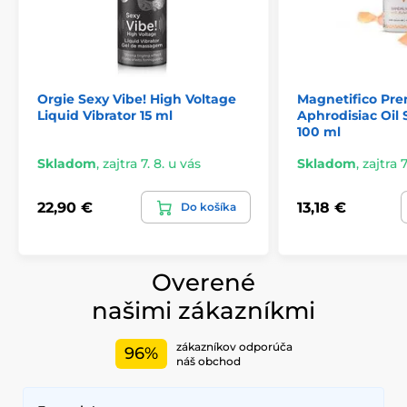
Orgie Sexy Vibe! High Voltage
Magnetifico Pr
Liquid Vibrator 15 ml
Aphrodisiac Oil
100 ml
Skladom
,
zajtra 7. 8. u vás
Skladom
,
zajtra 7
22,90 €
13,18 €
Do košíka
Overené
našimi zákazníkmi
zákazníkov odporúča
96%
náš obchod