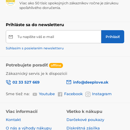
Viac ako 50 tisíc spokojných zákazníkov ročne je zárukou
spoľahlivého doručenia.
Prihláste sa do newsletteru
Tu napíšte váš e-mail
Prihlásiť
Súhlasím s posielaním newsletteru
Potrebujete poradiť
offline
Zákaznický servis je k dispozícii
02 33 527 669
info@deeplove.sk
Sme tiež na:
Youtube
Facebook
Instagram
Viac informacií
Všetko k nákupu
Kontakt
Darčekové poukazy
O nás a výhody nákupu
Diskrétná zásilka